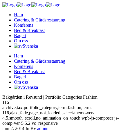
Hem
Catering & Gårdsrestaurang
Konferens
Bed & Breakfast
Bageri
Om oss
Svenska
Hem
Catering & Gårdsrestaurang
Konferens
Bed & Breakfast
Bageri
Om oss
Svenska
Bakgården i Revsund | Portfolio Categories Fashion
116
archive,tax-portfolio_category,term-fashion,term-
116,ajax_fade,page_not_loaded,,select-theme-ver-
4.5,smooth_scroll,no_animation_on_touch,wpb-js-composer js-
comp-ver-5.5.2,vc_responsive
juni 2, 2014
In
By
admin