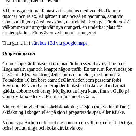
lagar mat till gäster och event.
Vi har byggt ett nytt fantastiskt bastuhus med vedeldad kamin,
duschar och relax. På gården finns också en badtunna, samt vid
sjön, som ligger på gångavstånd, en roddbåt. Som gäst är du också
välkommen att utnyttja vårt nya orangeri, en underbar plats för
kontemplation. Finns även vedkamin i orangeriet.
Titta gärna in i
vårt hus i 3d via google maps.
Omgivningarna
Grannskapet är fantastiskt om man är intresserad av cykling med
långa asfaltvägar och knappt någon trafik. En tur runt Revsundssjön
är 80 km. Flera vandringsleder finns i närheten, med populära
Forsaleden 10 km bort, samt St:Olavsleden som passerar förbi
Revsund. Revsundssjön erbjuder fantastiskt fiske av bland annat
gädda, abborre och öring. Möjlighet att hyra kanot finns i Gällö på
Camp Viking eller via Friluftsfrämjandet i Gällö.
Vintertid kan vi erbjuda skridskoåkning på sjön (om vädret tillåter),
skidåkning i skogen eller på sjön i preparerade spår, eller isfiske.
Vi finns på Airbnb och booking.com om du vill boka direkt. Det går
också bra att ringa och boka direkt via oss.