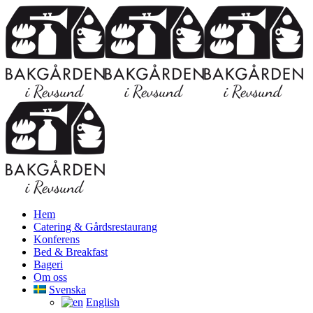
Hem
Catering & Gårdsrestaurang
Konferens
Bed & Breakfast
Bageri
Om oss
Svenska
English