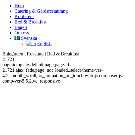
Hem
Catering & Gårdsrestaurang
Konferens
Bed & Breakfast
Bageri
Om oss
Svenska
English
Bakgården i Revsund | Bed & Breakfast
21721
page-template-default,page,page-id-
21721,ajax_fade,page_not_loaded,,select-theme-ver-
4.5,smooth_scroll,no_animation_on_touch,wpb-js-composer js-
comp-ver-5.5.2,vc_responsive